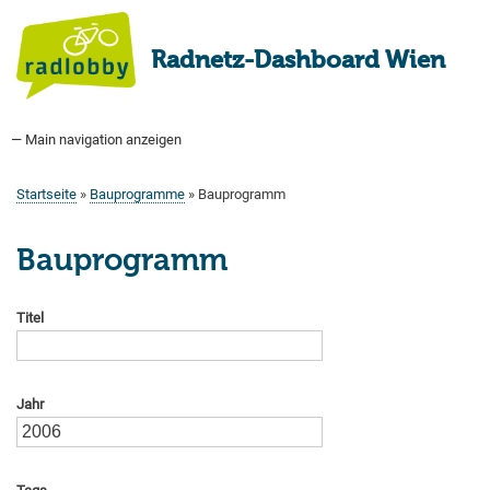
Direkt
zum
Radnetz-Dashboard Wien
Inhalt
— Main navigation anzeigen
Main
navigation
Startseite
Bauprogramm
Aktuell Geplant
Weitere Bauprojekte
Hauptradverkehrsnetz
Bezirke
Medienberichte
Tags
Über uns
Startseite
Bauprogramme
Bauprogramm
Pfadnavigation
Bauprogramm
Titel
Jahr