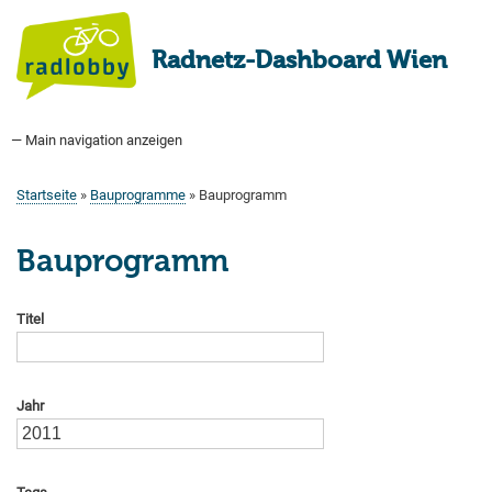
Direkt
zum
Radnetz-Dashboard Wien
Inhalt
— Main navigation anzeigen
Main
navigation
Startseite
Bauprogramm
Aktuell Geplant
Weitere Bauprojekte
Hauptradverkehrsnetz
Bezirke
Medienberichte
Tags
Über uns
Startseite
Bauprogramme
Bauprogramm
Pfadnavigation
Bauprogramm
Titel
Jahr