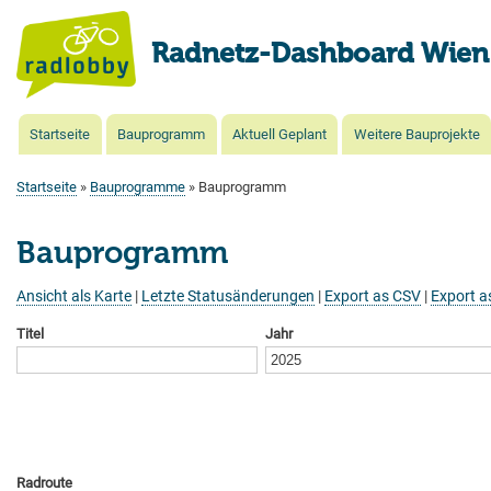
Radnetz-Dashboard Wien
Startseite
Bauprogramm
Aktuell Geplant
Weitere Bauprojekte
Main
navigation
Startseite
Bauprogramme
Bauprogramm
Pfadnavigation
Bauprogramm
Ansicht als Karte
|
Letzte Statusänderungen
|
Export as CSV
|
Export 
Titel
Jahr
Radroute