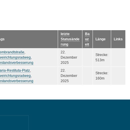
letzte
Ba
ags
Statusände
uz
Länge
Links
rung
eit
embrandtstraße
,
22.
Strecke:
weirichtungsradweg
,
Dezember
513m
estandsverbesserung
2025
ria-Restituta-Platz
,
22.
Strecke:
weirichtungsradweg
,
Dezember
160m
estandsverbesserung
2025