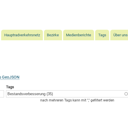
Direkt
zum
Inhalt
Hauptradverkehrsnetz
Bezirke
Medienberichte
Tags
Über uns
as GeoJSON
Tags
nach mehreren Tags kann mit "," gefiltert werden