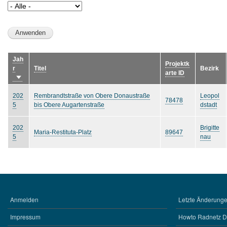
Jah
Projektk
r
Titel
Bezirk
arte ID
Aufsteigend
sortieren
202
Rembrandtstraße von Obere Donaustraße
Leopol
78478
5
bis Obere Augartenstraße
dstadt
202
Brigitte
Maria-Restituta-Platz
89647
5
nau
Anmelden
Letzte Änderungen
BENUTZERMENÜ
WERKZEUGE
Impressum
Howto Radnetz 