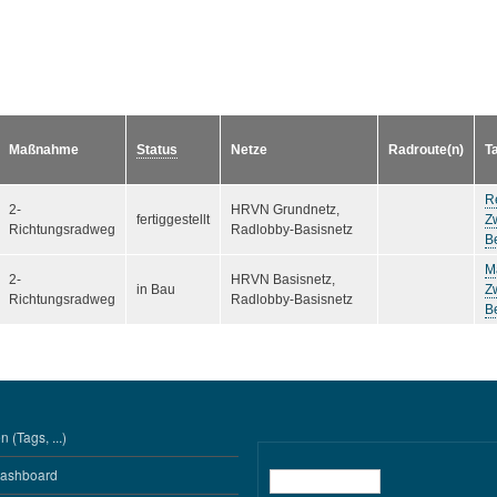
Maßnahme
Status
Netze
Radroute(n)
T
R
2-
HRVN Grundnetz,
fertiggestellt
Z
Richtungsradweg
Radlobby-Basisnetz
B
Ma
2-
HRVN Basisnetz,
in Bau
Z
Richtungsradweg
Radlobby-Basisnetz
B
 (Tags, ...)
Dashboard
Suche