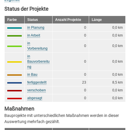
Status der Projekte
Farbe
Status
Anzahl Projekte
Länge
in Planung
0
0,0 km
in Arbeit
0
0,0 km
in
0
0,0 km
Vorbereitung
in
Bauvorbereitu
0
0,0 km
ng
in Bau
0
0,0 km
fertiggestellt
23
8,5 km
verschoben
0
0,0 km
abgesagt
0
0,0 km
Maßnahmen
Bauprojekte mit unterschiedlichen Maßnahmen werden in dieser
Auswertung mehrfach gezählt.