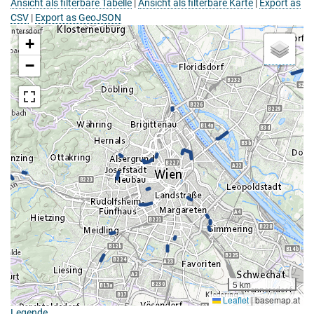
Ansicht als filterbare Tabelle
|
Ansicht als filterbare Karte
|
Export as
CSV
|
Export as GeoJSON
+
−
5 km
Leaflet
|
basemap.at
Legende