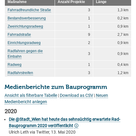
Maßnahme
Anzahl Projekte
Länge
Fahrradfreundliche Straße
3
1,3 km
Bestandsverbesserung
1
0,2 km
Zweirichtungsradweg
1
0,9 km
Fahrradstraße
9
2,7 km
Einrichtungsradweg
2
0,9 km
Radfahren gegen die
3
0,9 km
Einbahn
Radweg
1
0,4 km
Radfahrstreifen
3
1,2 km
Medienberichte zum Bauprogramm
Ansicht als filterbare Tabelle
|
Download as CSV
|
Neuen
Medienbericht anlegen
2020
Die @Stadt_Wien hat heute das sehnsüchtig erwartete Rad-
Bauprogramm 2020 veröffentlicht
🛈
Ulrich Leth via Twitter, 13. Mai 2020