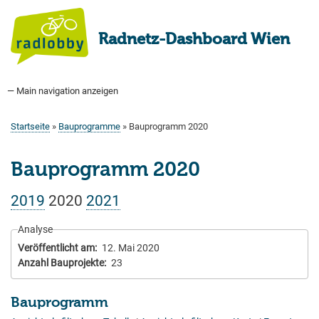
Direkt
zum
Radnetz-Dashboard Wien
Inhalt
— Main navigation anzeigen
Main
navigation
Startseite
Bauprogramm
Aktuell Geplant
Weitere Bauprojekte
Hauptradverkehrsnetz
Bezirke
Medienberichte
Tags
Über uns
Startseite
Bauprogramme
Bauprogramm 2020
Pfadnavigation
Bauprogramm 2020
2019
2020
2021
Analyse
Veröffentlicht am
12. Mai 2020
Anzahl Bauprojekte
23
Bauprogramm