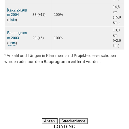
14,6
Bauprogram
km
m 2004
33 (+11)
100%
(+5,9
(
Liste
)
km )
13,3
Bauprogram
km
m 2003
29 (+5)
100%
(+2,6
(
Liste
)
km )
¹ Anzahl und Längen in Klammern sind Projekte die verschoben
wurden oder aus dem Bauprogramm entfernt wurden.