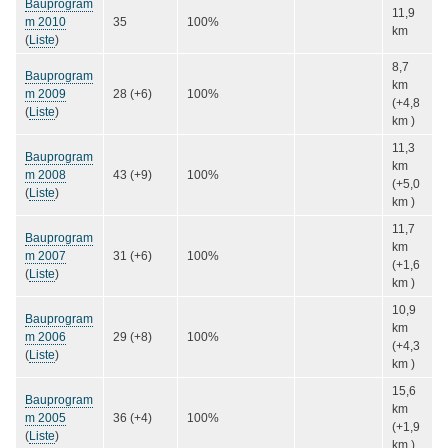
Bauprogram
11,9
m 2010
35
100%
km
(
Liste
)
8,7
Bauprogram
km
m 2009
28 (+6)
100%
(+4,8
(
Liste
)
km )
11,3
Bauprogram
km
m 2008
43 (+9)
100%
(+5,0
(
Liste
)
km )
11,7
Bauprogram
km
m 2007
31 (+6)
100%
(+1,6
(
Liste
)
km )
10,9
Bauprogram
km
m 2006
29 (+8)
100%
(+4,3
(
Liste
)
km )
15,6
Bauprogram
km
m 2005
36 (+4)
100%
(+1,9
(
Liste
)
km )