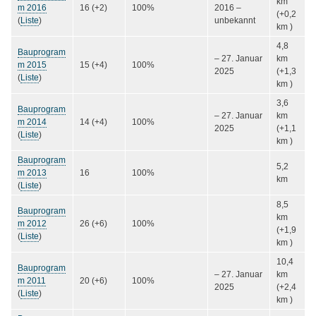
km
m 2016
16 (+2)
100%
2016
–
(+0,2
(
Liste
)
unbekannt
km )
4,8
Bauprogram
–
27. Januar
km
m 2015
15 (+4)
100%
2025
(+1,3
(
Liste
)
km )
3,6
Bauprogram
–
27. Januar
km
m 2014
14 (+4)
100%
2025
(+1,1
(
Liste
)
km )
Bauprogram
5,2
m 2013
16
100%
km
(
Liste
)
8,5
Bauprogram
km
m 2012
26 (+6)
100%
(+1,9
(
Liste
)
km )
10,4
Bauprogram
–
27. Januar
km
m 2011
20 (+6)
100%
2025
(+2,4
(
Liste
)
km )