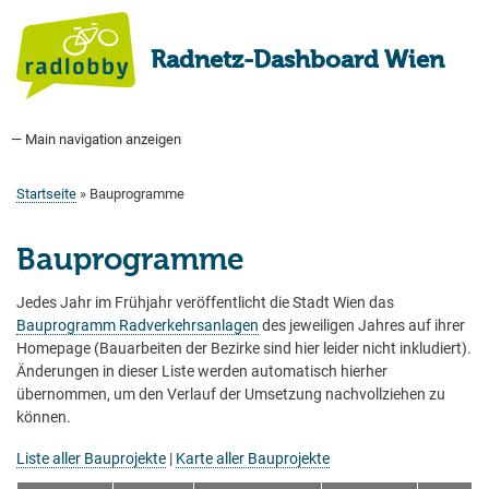
Direkt
zum
Radnetz-Dashboard Wien
Inhalt
— Main navigation anzeigen
Main
navigation
Startseite
Bauprogramm
Aktuell Geplant
Weitere Bauprojekte
Hauptradverkehrsnetz
Bezirke
Medienberichte
Tags
Über uns
Startseite
Bauprogramme
Pfadnavigation
Bauprogramme
Jedes Jahr im Frühjahr veröffentlicht die Stadt Wien das
Bauprogramm Radverkehrsanlagen
des jeweiligen Jahres auf ihrer
Homepage (Bauarbeiten der Bezirke sind hier leider nicht inkludiert).
Änderungen in dieser Liste werden automatisch hierher
übernommen, um den Verlauf der Umsetzung nachvollziehen zu
können.
Liste aller Bauprojekte
|
Karte aller Bauprojekte