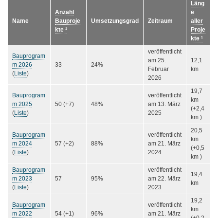
Läng
Anzahl
e
Name
Bauproje
Umsetzungsgrad
Zeitraum
aller
kte ¹
Proje
kte ¹
veröffentlicht
Bauprogram
am
25.
12,1
m 2026
33
24%
Februar
km
(
Liste
)
2026
19,7
Bauprogram
veröffentlicht
km
m 2025
50 (+7)
48%
am
13. März
(+2,4
(
Liste
)
2025
km )
20,5
Bauprogram
veröffentlicht
km
m 2024
57 (+2)
88%
am
21. März
(+0,5
(
Liste
)
2024
km )
Bauprogram
veröffentlicht
19,4
m 2023
57
95%
am
22. März
km
(
Liste
)
2023
19,2
Bauprogram
veröffentlicht
km
m 2022
54 (+1)
96%
am
21. März