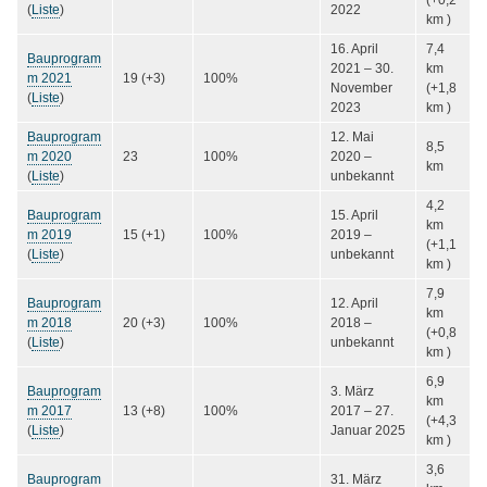
(+0,2
(
Liste
)
2022
km )
16. April
7,4
Bauprogram
2021
–
30.
km
m 2021
19 (+3)
100%
November
(+1,8
(
Liste
)
2023
km )
Bauprogram
12. Mai
8,5
m 2020
23
100%
2020
–
km
(
Liste
)
unbekannt
4,2
Bauprogram
15. April
km
m 2019
15 (+1)
100%
2019
–
(+1,1
(
Liste
)
unbekannt
km )
7,9
Bauprogram
12. April
km
m 2018
20 (+3)
100%
2018
–
(+0,8
(
Liste
)
unbekannt
km )
6,9
Bauprogram
3. März
km
m 2017
13 (+8)
100%
2017
–
27.
(+4,3
(
Liste
)
Januar 2025
km )
3,6
Bauprogram
31. März