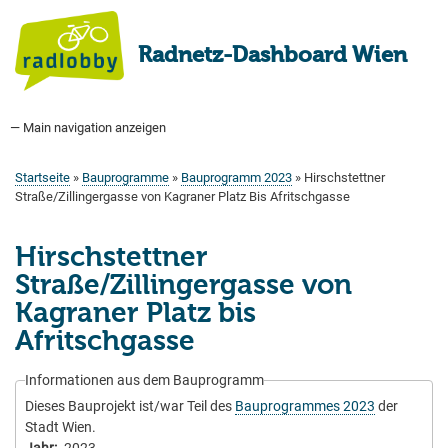
Direkt
zum
Radnetz-Dashboard Wien
Inhalt
— Main navigation anzeigen
Main
navigation
Startseite
Bauprogramm
Aktuell Geplant
Weitere Bauprojekte
Hauptradverkehrsnetz
Bezirke
Medienberichte
Tags
Über uns
Startseite
Bauprogramme
Bauprogramm 2023
Hirschstettner
Pfadnavigation
Straße/Zillingergasse von Kagraner Platz Bis Afritschgasse
Hirschstettner
Straße/Zillingergasse von
Kagraner Platz bis
Afritschgasse
Informationen aus dem Bauprogramm
Dieses Bauprojekt ist/war Teil des
Bauprogrammes 2023
der
Stadt Wien.