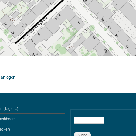
 anlegen
 (Tags, ...)
Dashboard
Suche
ecker)