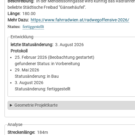
Beschreibung
In der Mendelssohngasse wird künftig das Radfahren
beliebte Städtische Freibad "Gänsehäufel".
Länge
180.00
Mehr Dazu
https://www.fahrradwien.at/radwegoffensive-2026/
Status
fertiggestellt
Entwicklung
letzte Statusänderung
3. August 2026
Protokoll
25. Februar 2026
(Beobachtung gestartet)
gefundener Status: in Vorbereitung
29. Mai 2026
Statusänderung: in Bau
3. August 2026
Statusänderung: fertiggestellt
Geometrie Projektkarte
Analyse
Streckenlänge
184m