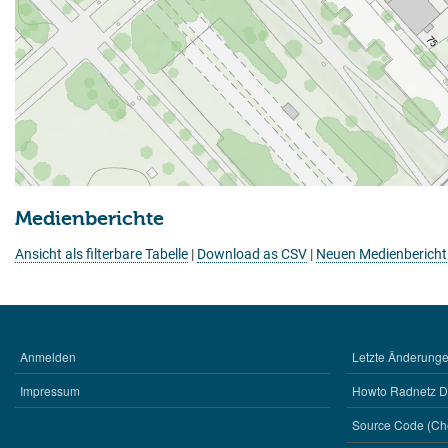
Medienberichte
Ansicht als filterbare Tabelle
|
Download as CSV
|
Neuen Medienbericht
Anmelden
Letzte Änderungen
BENUTZERMENÜ
WERKZEUGE
Impressum
Howto Radnetz 
Source Code (Ch