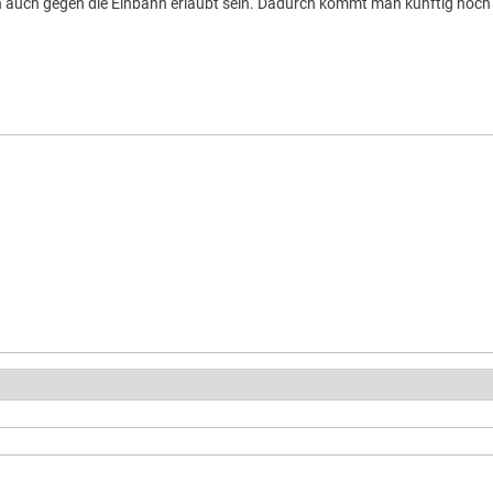
 auch gegen die Einbahn erlaubt sein. Dadurch kommt man künftig noch 