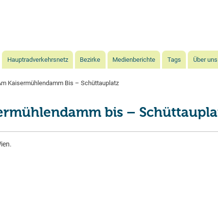
Direkt
zum
Inhalt
Hauptradverkehrsnetz
Bezirke
Medienberichte
Tags
Über uns
m Kaisermühlendamm Bis – Schüttauplatz
ermühlendamm bis – Schüttaupla
ien.