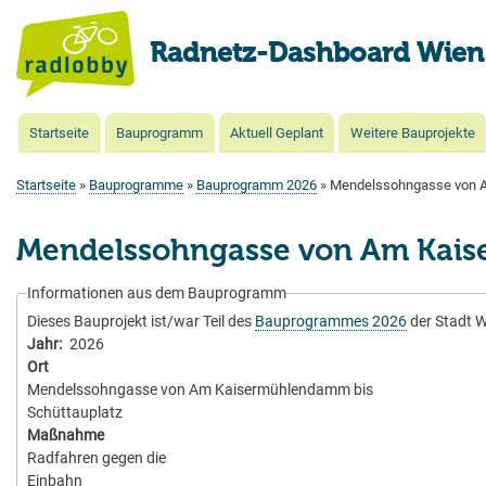
Radnetz-Dashboard Wien
Startseite
Bauprogramm
Aktuell Geplant
Weitere Bauprojekte
Main
navigation
Startseite
Bauprogramme
Bauprogramm 2026
Mendelssohngasse von A
Pfadnavigation
Mendelssohngasse von Am Kais
Informationen aus dem Bauprogramm
Dieses Bauprojekt ist/war Teil des
Bauprogrammes 2026
der Stadt W
Jahr
2026
Ort
Mendelssohngasse von Am Kaisermühlendamm bis
Schüttauplatz
Maßnahme
Radfahren gegen die
Einbahn