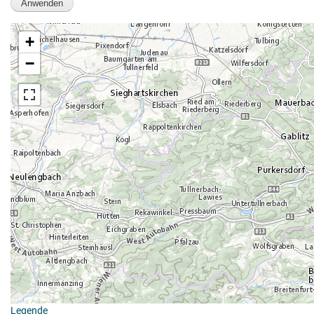
+
−
Legende