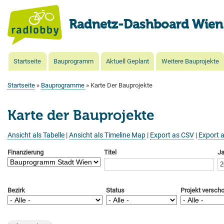
Radnetz-Dashboard Wien
Startseite
Bauprogramm
Aktuell Geplant
Weitere Bauprojekte
Main
navigation
Startseite
Bauprogramme
Karte Der Bauprojekte
Pfadnavigation
Karte der Bauprojekte
Ansicht als Tabelle
|
Ansicht als Timeline Map
|
Export as CSV
|
Export 
Finanzierung
Titel
Ja
Bezirk
Status
Projekt versch