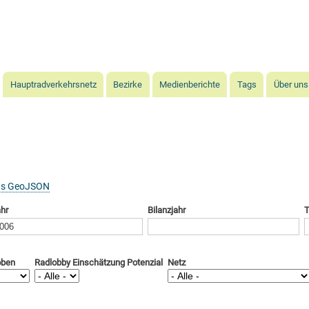
Direkt
zum
Inhalt
Hauptradverkehrsnetz
Bezirke
Medienberichte
Tags
Über uns
as GeoJSON
hr
Bilanzjahr
T
oben
Radlobby Einschätzung Potenzial
Netz