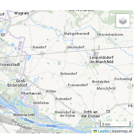
5 km
Leaflet
|
basemap.at