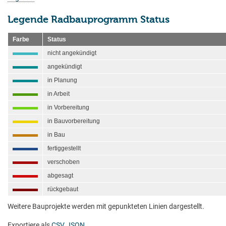
Legende Radbauprogramm Status
Farbe
Status
nicht angekündigt
angekündigt
in Planung
in Arbeit
in Vorbereitung
in Bauvorbereitung
in Bau
fertiggestellt
verschoben
abgesagt
rückgebaut
Weitere Bauprojekte werden mit gepunkteten Linien dargestellt.
Exportiere als
CSV
,
JSON