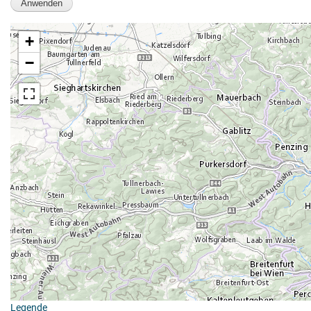
+
−
Legende