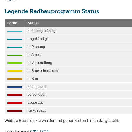
Legende Radbauprogramm Status
Farbe
Status
nicht angekündigt
angekündigt
in Planung
in Arbeit
in Vorbereitung
in Bauvorbereitung
in Bau
fertiggestellt
verschoben
abgesagt
rückgebaut
Weitere Bauprojekte werden mit gepunkteten Linien dargestellt.
Exportiere als
CSV
,
JSON