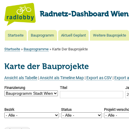
Radnetz-Dashboard Wien
Startseite
Bauprogramm
Aktuell Geplant
Weitere Bauprojekte
Main
navigation
Startseite
Bauprogramme
Karte Der Bauprojekte
Pfadnavigation
Karte der Bauprojekte
Ansicht als Tabelle
|
Ansicht als Timeline Map
|
Export as CSV
|
Export 
Finanzierung
Titel
Ja
Bezirk
Status
Projekt versch