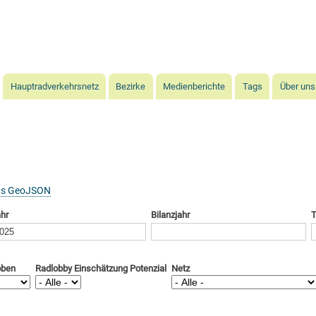
Direkt
zum
Inhalt
Hauptradverkehrsnetz
Bezirke
Medienberichte
Tags
Über uns
as GeoJSON
hr
Bilanzjahr
T
oben
Radlobby Einschätzung Potenzial
Netz