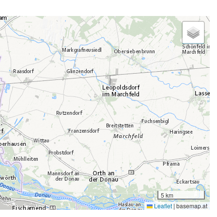
5 km
Leaflet
|
basemap.at