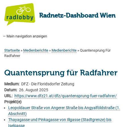
Direkt
zum
Radnetz-Dashboard Wien
Inhalt
— Main navigation anzeigen
Main
navigation
Startseite
Bauprogramm
Aktuell Geplant
Weitere Bauprojekte
Hauptradverkehrsnetz
Bezirke
Medienberichte
Tags
Über uns
Startseite
Medienberichte
Medienberichte
Quantensprung Für
Pfadnavigation
Radfahrer
Quantensprung für Radfahrer
Medium
DFZ - Die Floridsdorfer Zeitung
Datum
26. August 2025
URL
https://www.dfz21.at/dfz/quantensprung-fuer-radfahrer/
Projekt(e)
Leopoldauer Straße von Angerer Straße bis Angyalföldstraße (1.
Abschnitt)
Thayagasse und Pinkagasse von Illgasse (Stadtgrenze) bis
Iselgasse