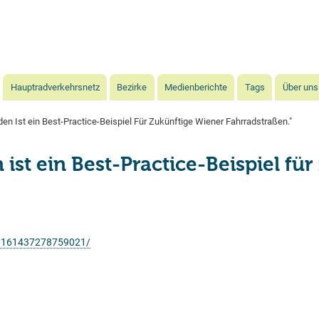
Direkt
zum
Inhalt
Hauptradverkehrsnetz
Bezirke
Medienberichte
Tags
Über uns
den Ist ein Best-Practice-Beispiel Für Zukünftige Wiener Fahrradstraßen."
 ist ein Best-Practice-Beispiel fü
10161437278759021/