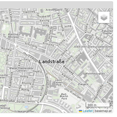
300 m
Leaflet
|
basemap.at