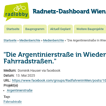
Radnetz-Dashboard Wien
Startseite
Bauprogramm
Aktuell Geplant
Weitere Bauprojekte
Main
navigation
Startseite
Medienberichte
Medienberichte
"Die Argentinierstraße In Wie
Pfadnavigation
"Die Argentinierstraße in Wieden
Fahrradstraßen."
Medium
Dominik Hauser via facebook
Datum
13. Mai 2025
URL
https://www.facebook.com/groups/RadfahrenInWien/posts/
Projekt(e)
Argentinierstraße
Tags
Fahrradstraße