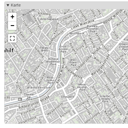
Karte
+
−