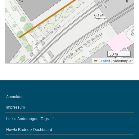
30 m
Leaflet
|
basemap.at
Anmelden
BENUTZERMENÜ
Impressum
Letzte Änderungen (Tags, ...)
WERKZEUGE
Howto Radnetz Dashboard