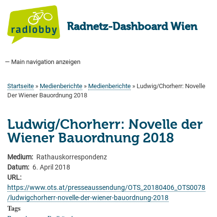
Direkt
zum
Radnetz-Dashboard Wien
Inhalt
— Main navigation anzeigen
Main
navigation
Startseite
Bauprogramm
Aktuell Geplant
Weitere Bauprojekte
Hauptradverkehrsnetz
Bezirke
Medienberichte
Tags
Über uns
Startseite
Medienberichte
Medienberichte
Ludwig/Chorherr: Novelle
Pfadnavigation
Der Wiener Bauordnung 2018
Ludwig/Chorherr: Novelle der
Wiener Bauordnung 2018
Medium
Rathauskorrespondenz
Datum
6. April 2018
URL
https://www.ots.at/presseaussendung/OTS_20180406_OTS0078
/ludwigchorherr-novelle-der-wiener-bauordnung-2018
Tags