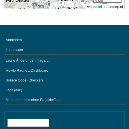
5 km
Leaflet
|
basemap.at
Anmelden
BENUTZERMENÜ
Impressum
Letzte Änderungen (Tags, ...)
WERKZEUGE
Howto Radnetz Dashboard
Source Code (Checker)
Tags (alle)
Medienberichte ohne Projekte/Tags
Suche