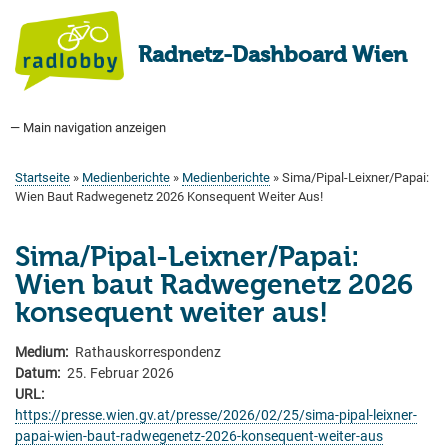
Direkt
zum
Radnetz-Dashboard Wien
Inhalt
— Main navigation anzeigen
Main
navigation
Startseite
Bauprogramm
Aktuell Geplant
Weitere Bauprojekte
Hauptradverkehrsnetz
Bezirke
Medienberichte
Tags
Über uns
Startseite
Medienberichte
Medienberichte
Sima/Pipal-Leixner/Papai:
Pfadnavigation
Wien Baut Radwegenetz 2026 Konsequent Weiter Aus!
Sima/Pipal-Leixner/Papai:
Wien baut Radwegenetz 2026
konsequent weiter aus!
Medium
Rathauskorrespondenz
Datum
25. Februar 2026
URL
https://presse.wien.gv.at/presse/2026/02/25/sima-pipal-leixner-
papai-wien-baut-radwegenetz-2026-konsequent-weiter-aus