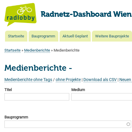
Radnetz-Dashboard Wien
Startseite
Bauprogramm
Aktuell Geplant
Weitere Bauprojekte
Main
navigation
Startseite
Medienberichte
Medienberichte
Pfadnavigation
Medienberichte -
Medienberichte ohne Tags
/
ohne Projekte
|
Download als CSV
|
Neuen 
Titel
Medium
Bauprogramm