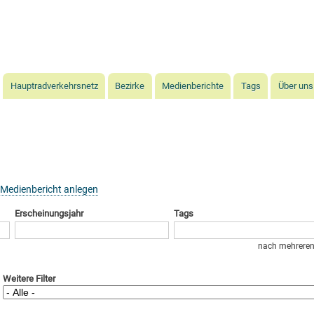
Direkt
zum
Inhalt
Hauptradverkehrsnetz
Bezirke
Medienberichte
Tags
Über uns
Medienbericht anlegen
Erscheinungsjahr
Tags
nach mehreren 
Weitere Filter