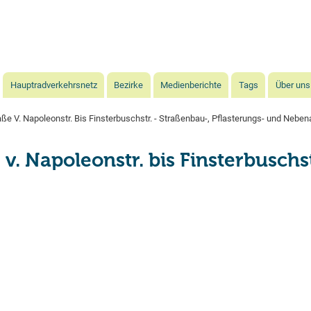
Direkt
zum
Inhalt
Hauptradverkehrsnetz
Bezirke
Medienberichte
Tags
Über uns
ße V. Napoleonstr. Bis Finsterbuschstr. - Straßenbau-, Pflasterungs- und Neben
v. Napoleonstr. bis Finsterbuschst