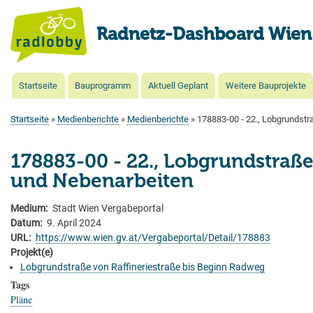
Radnetz-Dashboard Wien
Startseite
Bauprogramm
Aktuell Geplant
Weitere Bauprojekte
Main
navigation
Startseite
Medienberichte
Medienberichte
178883-00 - 22., Lobgrundstra
Pfadnavigation
178883-00 - 22., Lobgrundstraße 
und Nebenarbeiten
Medium
Stadt Wien Vergabeportal
Datum
9. April 2024
URL
https://www.wien.gv.at/Vergabeportal/Detail/178883
Projekt(e)
Lobgrundstraße von Raffineriestraße bis Beginn Radweg
Tags
Pläne