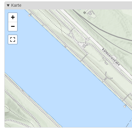
Karte
+
−