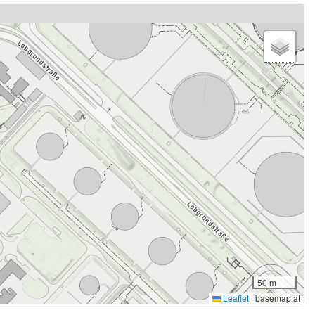
50 m
Leaflet
|
basemap.at