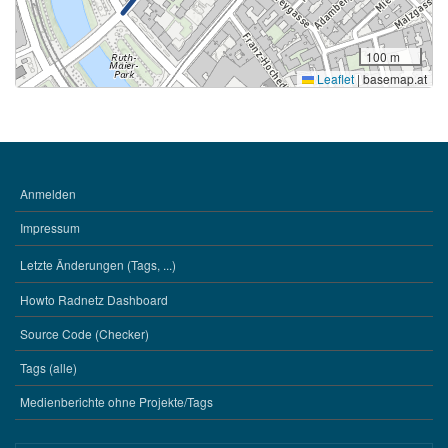
100 m
Leaflet
|
basemap.at
Anmelden
BENUTZERMENÜ
Impressum
Letzte Änderungen (Tags, ...)
WERKZEUGE
Howto Radnetz Dashboard
Source Code (Checker)
Tags (alle)
Medienberichte ohne Projekte/Tags