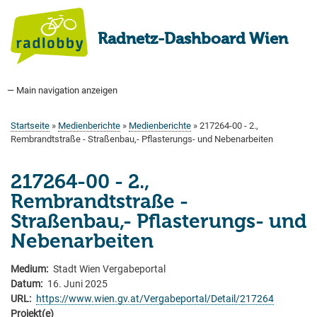
Direkt
zum
Radnetz-Dashboard Wien
Inhalt
— Main navigation anzeigen
Main
navigation
Startseite
Bauprogramm
Aktuell Geplant
Weitere Bauprojekte
Hauptradverkehrsnetz
Bezirke
Medienberichte
Tags
Über uns
Startseite
Medienberichte
Medienberichte
217264-00 - 2.,
Pfadnavigation
Rembrandtstraße - Straßenbau,- Pflasterungs- und Nebenarbeiten
217264-00 - 2.,
Rembrandtstraße -
Straßenbau,- Pflasterungs- und
Nebenarbeiten
Medium
Stadt Wien Vergabeportal
Datum
16. Juni 2025
URL
https://www.wien.gv.at/Vergabeportal/Detail/217264
Projekt(e)