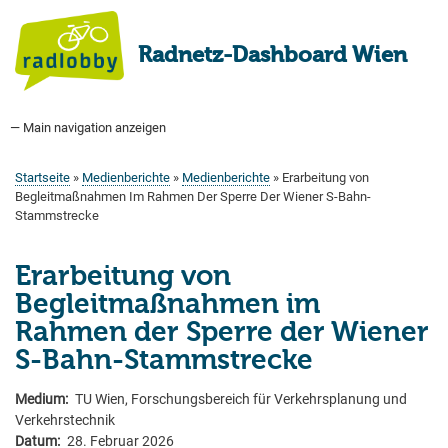
Direkt
zum
Radnetz-Dashboard Wien
Inhalt
— Main navigation anzeigen
Main
navigation
Startseite
Bauprogramm
Aktuell Geplant
Weitere Bauprojekte
Hauptradverkehrsnetz
Bezirke
Medienberichte
Tags
Über uns
Startseite
Medienberichte
Medienberichte
Erarbeitung von
Pfadnavigation
Begleitmaßnahmen Im Rahmen Der Sperre Der Wiener S-Bahn-
Stammstrecke
Erarbeitung von
Begleitmaßnahmen im
Rahmen der Sperre der Wiener
S-Bahn-Stammstrecke
Medium
TU Wien, Forschungsbereich für Verkehrsplanung und
Verkehrstechnik
Datum
28. Februar 2026