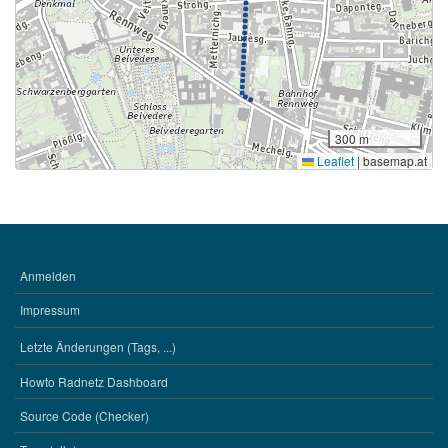
300 m
Leaflet
|
basemap.at
Anmelden
BENUTZERMENÜ
Impressum
Letzte Änderungen (Tags, ...)
WERKZEUGE
Howto Radnetz Dashboard
Source Code (Checker)