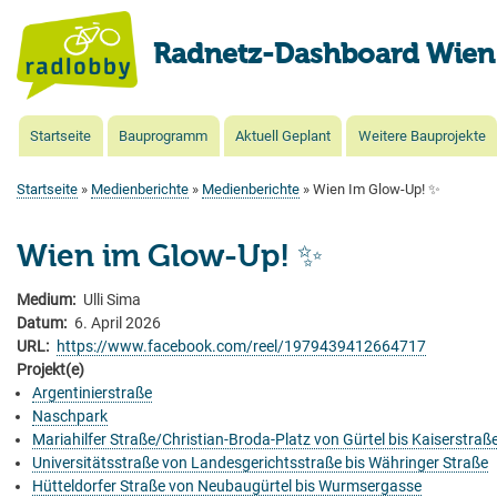
Radnetz-Dashboard Wien
Startseite
Bauprogramm
Aktuell Geplant
Weitere Bauprojekte
Main
navigation
Startseite
Medienberichte
Medienberichte
Wien Im Glow-Up! ✨
Pfadnavigation
Wien im Glow-Up! ✨
Medium
Ulli Sima
Datum
6. April 2026
URL
https://www.facebook.com/reel/1979439412664717
Projekt(e)
Argentinierstraße
Naschpark
Mariahilfer Straße/Christian-Broda-Platz von Gürtel bis Kaiserstraß
Universitätsstraße von Landesgerichtsstraße bis Währinger Straße
Hütteldorfer Straße von Neubaugürtel bis Wurmsergasse