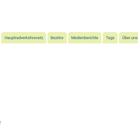
Direkt
zum
Inhalt
Hauptradverkehrsnetz
Bezirke
Medienberichte
Tags
Über uns
e