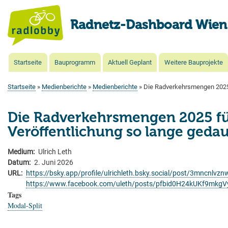
Radnetz-Dashboard Wien
Startseite
Bauprogramm
Aktuell Geplant
Weitere Bauprojekte
Main
navigation
Startseite
Medienberichte
Medienberichte
Die Radverkehrsmengen 2025 F
Pfadnavigation
Die Radverkehrsmengen 2025 für d
Veröffentlichung so lange gedau
Medium
Ulrich Leth
Datum
2. Juni 2026
URL
https://bsky.app/profile/ulrichleth.bsky.social/post/3mncnlvz
https://www.facebook.com/uleth/posts/pfbid0H24kUKf9
Tags
Modal-Split