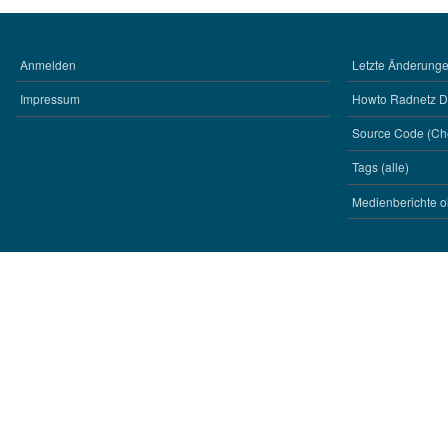
Anmelden
Letzte Änderungen
BENUTZERMENÜ
WERKZEUGE
Impressum
Howto Radnetz 
Source Code (Ch
Tags (alle)
Medienberichte o