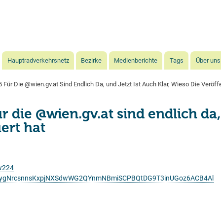
Direkt
zum
Inhalt
Hauptradverkehrsnetz
Bezirke
Medienberichte
Tags
Über uns
ür Die @wien.gv.at Sind Endlich Da, und Jetzt Ist Auch Klar, Wieso Die Veröf
ie @wien.gv.at sind endlich da, u
ert hat
nw224
mkgVygNrcsnnsKxpjNXSdwWG2QYnmNBmiSCPBQtDG9T3inUGoz6ACB4Al