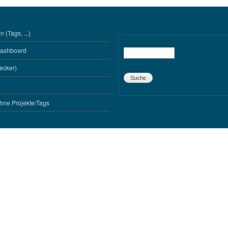
 (Tags, ...)
Dashboard
Suche
ecker)
hne Projekte/Tags