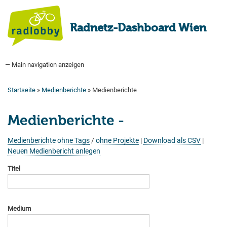
Direkt
zum
Radnetz-Dashboard Wien
Inhalt
— Main navigation anzeigen
Main
navigation
Startseite
Bauprogramm
Aktuell Geplant
Weitere Bauprojekte
Hauptradverkehrsnetz
Bezirke
Medienberichte
Tags
Über uns
Startseite
Medienberichte
Medienberichte
Pfadnavigation
Medienberichte -
Medienberichte ohne Tags
/
ohne Projekte
|
Download als CSV
|
Neuen Medienbericht anlegen
Titel
Medium