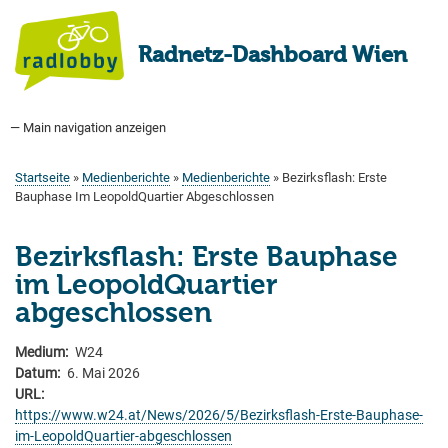
Direkt
zum
Radnetz-Dashboard Wien
Inhalt
— Main navigation anzeigen
Main
navigation
Startseite
Bauprogramm
Aktuell Geplant
Weitere Bauprojekte
Hauptradverkehrsnetz
Bezirke
Medienberichte
Tags
Über uns
Startseite
Medienberichte
Medienberichte
Bezirksflash: Erste
Pfadnavigation
Bauphase Im LeopoldQuartier Abgeschlossen
Bezirksflash: Erste Bauphase
im LeopoldQuartier
abgeschlossen
Medium
W24
Datum
6. Mai 2026
URL
https://www.w24.at/News/2026/5/Bezirksflash-Erste-Bauphase-
im-LeopoldQuartier-abgeschlossen