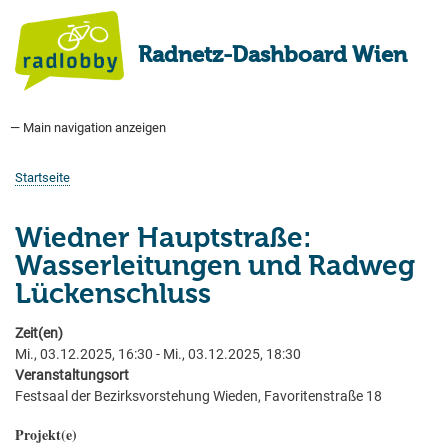
Direkt
zum
Radnetz-Dashboard Wien
Inhalt
— Main navigation anzeigen
Main
navigation
Startseite
Bauprogramm
Aktuell Geplant
Weitere Bauprojekte
Hauptradverkehrsnetz
Bezirke
Medienberichte
Tags
Über uns
Startseite
Pfadnavigation
Wiedner Hauptstraße:
Wasserleitungen und Radweg
Lückenschluss
Zeit(en)
Mi., 03.12.2025, 16:30
-
Mi., 03.12.2025, 18:30
Veranstaltungsort
Festsaal der Bezirksvorstehung Wieden, Favoritenstraße 18
Projekt(e)