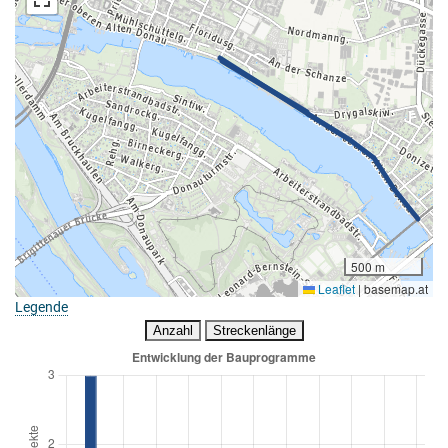
500 m
Leaflet
|
basemap.at
Legende