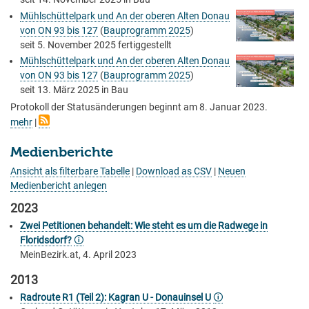
Mühlschüttelpark und An der oberen Alten Donau
von ON 93 bis 127
(
Bauprogramm 2025
)
seit
5. November 2025
fertiggestellt
Mühlschüttelpark und An der oberen Alten Donau
von ON 93 bis 127
(
Bauprogramm 2025
)
seit
13. März 2025
in Bau
Protokoll der Statusänderungen beginnt am 8. Januar 2023.
mehr
|
Medienberichte
Ansicht als filterbare Tabelle
|
Download as CSV
|
Neuen
Medienbericht anlegen
2023
Zwei Petitionen behandelt: Wie steht es um die Radwege in
Floridsdorf?
🛈
MeinBezirk.at, 4. April 2023
2013
Radroute R1 (Teil 2): Kagran U - Donauinsel U
🛈