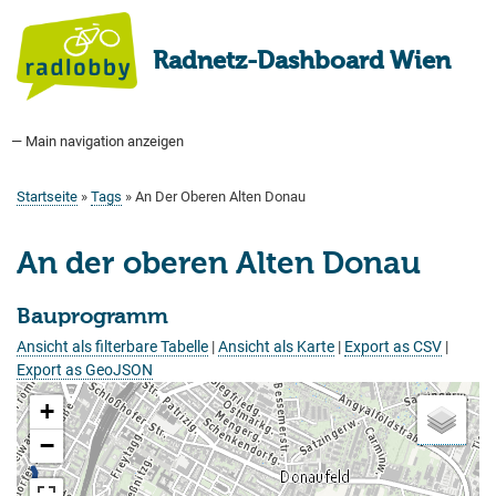
Direkt
zum
Radnetz-Dashboard Wien
Inhalt
— Main navigation anzeigen
Main
navigation
Startseite
Bauprogramm
Aktuell Geplant
Weitere Bauprojekte
Hauptradverkehrsnetz
Bezirke
Medienberichte
Tags
Über uns
Startseite
Tags
An Der Oberen Alten Donau
Pfadnavigation
An der oberen Alten Donau
Bauprogramm
Ansicht als filterbare Tabelle
|
Ansicht als Karte
|
Export as CSV
|
Export as GeoJSON
+
−