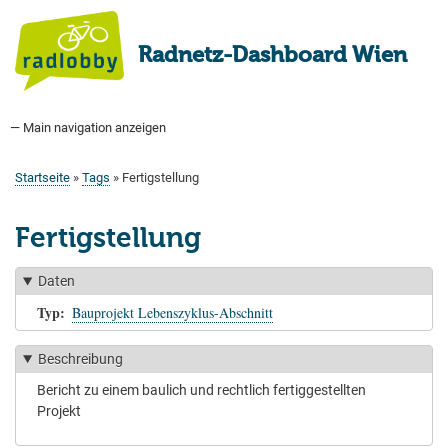
Direkt
zum
Radnetz-Dashboard Wien
Inhalt
— Main navigation anzeigen
Main
navigation
Startseite
Bauprogramm
Aktuell Geplant
Weitere Bauprojekte
Hauptradverkehrsnetz
Bezirke
Medienberichte
Tags
Über uns
Startseite
Tags
Fertigstellung
Pfadnavigation
Fertigstellung
Daten
Typ
Bauprojekt Lebenszyklus-Abschnitt
Beschreibung
Bericht zu einem baulich und rechtlich fertiggestellten
Projekt