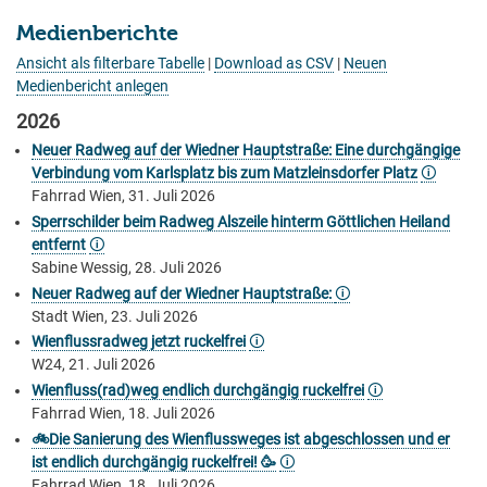
Medienberichte
Ansicht als filterbare Tabelle
|
Download as CSV
|
Neuen
Medienbericht anlegen
2026
Neuer Radweg auf der Wiedner Hauptstraße: Eine durchgängige
Verbindung vom Karlsplatz bis zum Matzleinsdorfer Platz
🛈
Fahrrad Wien, 31. Juli 2026
Sperrschilder beim Radweg Alszeile hinterm Göttlichen Heiland
entfernt
🛈
Sabine Wessig, 28. Juli 2026
Neuer Radweg auf der Wiedner Hauptstraße:
🛈
Stadt Wien, 23. Juli 2026
Wienflussradweg jetzt ruckelfrei
🛈
W24, 21. Juli 2026
Wienfluss(rad)weg endlich durchgängig ruckelfrei
🛈
Fahrrad Wien, 18. Juli 2026
🚲Die Sanierung des Wienflussweges ist abgeschlossen und er
ist endlich durchgängig ruckelfrei! 🥳
🛈
Fahrrad Wien, 18. Juli 2026