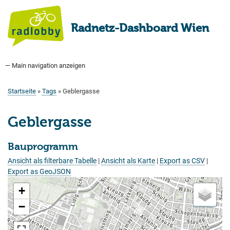
Direkt
zum
Radnetz-Dashboard Wien
Inhalt
— Main navigation anzeigen
Main
navigation
Startseite
Bauprogramm
Aktuell Geplant
Weitere Bauprojekte
Hauptradverkehrsnetz
Bezirke
Medienberichte
Tags
Über uns
Startseite
Tags
Geblergasse
Pfadnavigation
Geblergasse
Bauprogramm
Ansicht als filterbare Tabelle
|
Ansicht als Karte
|
Export as CSV
|
Export as GeoJSON
+
−