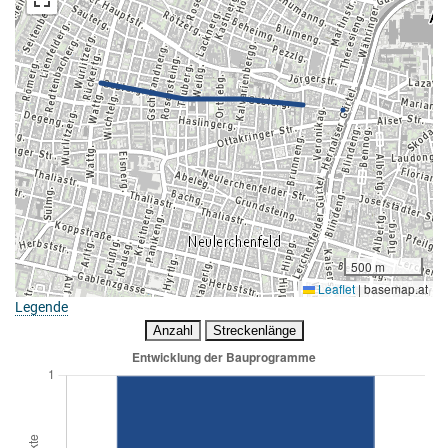
500 m
Leaflet
|
basemap.at
Legende