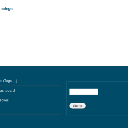
 anlegen
 (Tags, ...)
Dashboard
Suche
ecker)