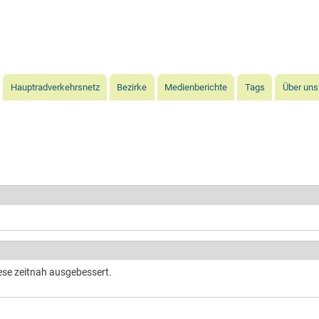
Direkt
zum
Inhalt
Hauptradverkehrsnetz
Bezirke
Medienberichte
Tags
Über uns
ese zeitnah ausgebessert.