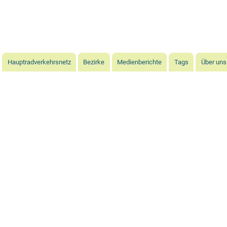
Direkt
zum
Inhalt
Hauptradverkehrsnetz
Bezirke
Medienberichte
Tags
Über uns