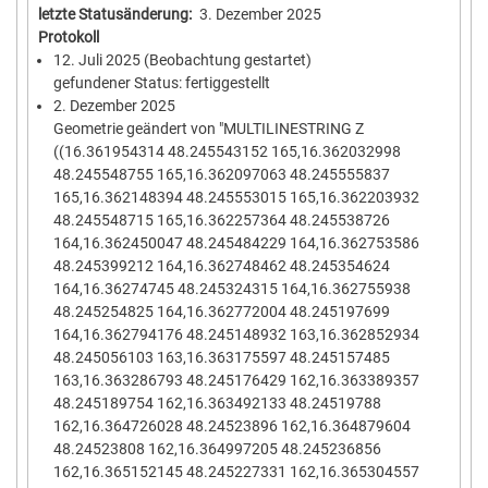
letzte Statusänderung
3. Dezember 2025
Protokoll
12. Juli 2025
(Beobachtung gestartet)
gefundener Status: fertiggestellt
2. Dezember 2025
Geometrie geändert von "MULTILINESTRING Z
((16.361954314 48.245543152 165,16.362032998
48.245548755 165,16.362097063 48.245555837
165,16.362148394 48.245553015 165,16.362203932
48.245548715 165,16.362257364 48.245538726
164,16.362450047 48.245484229 164,16.362753586
48.245399212 164,16.362748462 48.245354624
164,16.36274745 48.245324315 164,16.362755938
48.245254825 164,16.362772004 48.245197699
164,16.362794176 48.245148932 163,16.362852934
48.245056103 163,16.363175597 48.245157485
163,16.363286793 48.245176429 162,16.363389357
48.245189754 162,16.363492133 48.24519788
162,16.364726028 48.24523896 162,16.364879604
48.24523808 162,16.364997205 48.245236856
162,16.365152145 48.245227331 162,16.365304557