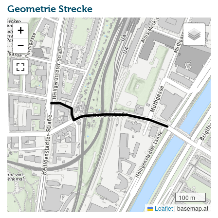
Geometrie Strecke
+
−
100 m
Leaflet
|
basemap.at