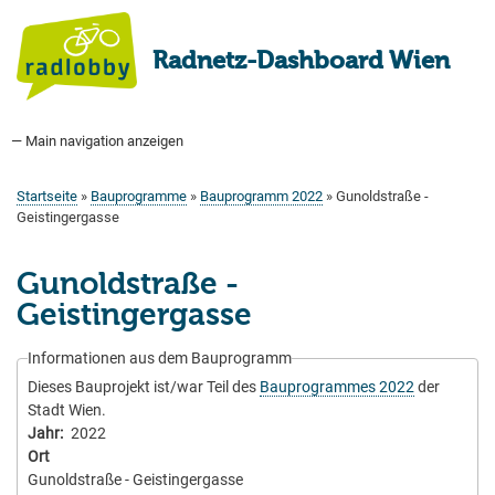
Direkt
zum
Radnetz-Dashboard Wien
Inhalt
— Main navigation anzeigen
Main
navigation
Startseite
Bauprogramm
Aktuell Geplant
Weitere Bauprojekte
Hauptradverkehrsnetz
Bezirke
Medienberichte
Tags
Über uns
Startseite
Bauprogramme
Bauprogramm 2022
Gunoldstraße -
Pfadnavigation
Geistingergasse
Gunoldstraße -
Geistingergasse
Informationen aus dem Bauprogramm
Dieses Bauprojekt ist/war Teil des
Bauprogrammes 2022
der
Stadt Wien.
Jahr
2022
Ort
Gunoldstraße - Geistingergasse