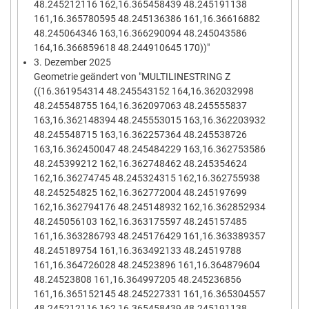
48.245212116 162,16.365458439 48.245191138
161,16.365780595 48.245136386 161,16.36616882
48.245064346 163,16.366290094 48.245043586
164,16.366859618 48.244910645 170))"
3. Dezember 2025
Geometrie geändert von "MULTILINESTRING Z
((16.361954314 48.245543152 164,16.362032998
48.245548755 164,16.362097063 48.245555837
163,16.362148394 48.245553015 163,16.362203932
48.245548715 163,16.362257364 48.245538726
163,16.362450047 48.245484229 163,16.362753586
48.245399212 162,16.362748462 48.245354624
162,16.36274745 48.245324315 162,16.362755938
48.245254825 162,16.362772004 48.245197699
162,16.362794176 48.245148932 162,16.362852934
48.245056103 162,16.363175597 48.245157485
161,16.363286793 48.245176429 161,16.363389357
48.245189754 161,16.363492133 48.24519788
161,16.364726028 48.24523896 161,16.364879604
48.24523808 161,16.364997205 48.245236856
161,16.365152145 48.245227331 161,16.365304557
48.245212116 162,16.365458439 48.245191138