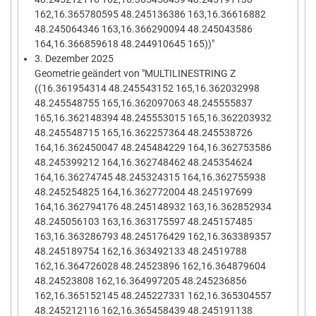
162,16.365780595 48.245136386 163,16.36616882
48.245064346 163,16.366290094 48.245043586
164,16.366859618 48.244910645 165))"
3. Dezember 2025
Geometrie geändert von "MULTILINESTRING Z
((16.361954314 48.245543152 165,16.362032998
48.245548755 165,16.362097063 48.245555837
165,16.362148394 48.245553015 165,16.362203932
48.245548715 165,16.362257364 48.245538726
164,16.362450047 48.245484229 164,16.362753586
48.245399212 164,16.362748462 48.245354624
164,16.36274745 48.245324315 164,16.362755938
48.245254825 164,16.362772004 48.245197699
164,16.362794176 48.245148932 163,16.362852934
48.245056103 163,16.363175597 48.245157485
163,16.363286793 48.245176429 162,16.363389357
48.245189754 162,16.363492133 48.24519788
162,16.364726028 48.24523896 162,16.364879604
48.24523808 162,16.364997205 48.245236856
162,16.365152145 48.245227331 162,16.365304557
48.245212116 162,16.365458439 48.245191138