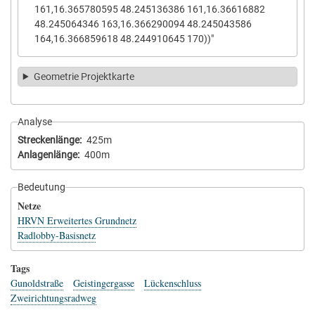
161,16.365780595 48.245136386 161,16.36616882
48.245064346 163,16.366290094 48.245043586
164,16.366859618 48.244910645 170))"
Geometrie Projektkarte
Analyse
Streckenlänge
425m
Anlagenlänge
400m
Bedeutung
Netze
HRVN Erweitertes Grundnetz
Radlobby-Basisnetz
Tags
Gunoldstraße
Geistingergasse
Lückenschluss
Zweirichtungsradweg