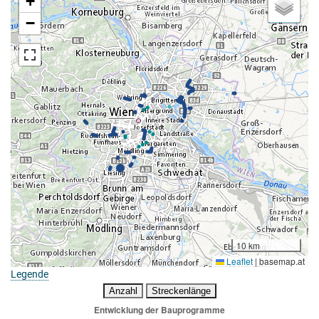
+
−
10 km
Leaflet
|
basemap.at
Legende