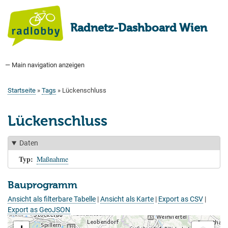
Direkt
zum
Radnetz-Dashboard Wien
Inhalt
— Main navigation anzeigen
Main
navigation
Startseite
Bauprogramm
Aktuell Geplant
Weitere Bauprojekte
Hauptradverkehrsnetz
Bezirke
Medienberichte
Tags
Über uns
Startseite
Tags
Lückenschluss
Pfadnavigation
Lückenschluss
Daten
Typ
Maßnahme
Bauprogramm
Ansicht als filterbare Tabelle
|
Ansicht als Karte
|
Export as CSV
|
Export as GeoJSON