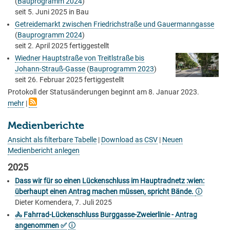
(
Bauprogramm 2024
)
seit
5. Juni 2025
in Bau
Getreidemarkt zwischen Friedrichstraße und Gauermanngasse
(
Bauprogramm 2024
)
seit
2. April 2025
fertiggestellt
Wiedner Hauptstraße von Treitlstraße bis
Johann-Strauß-Gasse
(
Bauprogramm 2023
)
seit
26. Februar 2025
fertiggestellt
Protokoll der Statusänderungen beginnt am 8. Januar 2023.
mehr
|
Medienberichte
Ansicht als filterbare Tabelle
|
Download as CSV
|
Neuen
Medienbericht anlegen
2025
Dass wir für so einen Lückenschluss im Hauptradnetz :wien:
überhaupt einen Antrag machen müssen, spricht Bände.
🛈
Dieter Komendera, 7. Juli 2025
🚴 Fahrrad-Lückenschluss Burggasse-Zweierlinie - Antrag
angenommen ✅
🛈