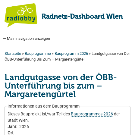
Direkt
zum
Radnetz-Dashboard Wien
Inhalt
— Main navigation anzeigen
Main
navigation
Startseite
Bauprogramm
Aktuell Geplant
Weitere Bauprojekte
Hauptradverkehrsnetz
Bezirke
Medienberichte
Tags
Über uns
Startseite
Bauprogramme
Bauprogramm 2026
Landgutgasse von Der
Pfadnavigation
ÖBB-Unterführung Bis Zum – Margaretengürtel
Landgutgasse von der ÖBB-
Unterführung bis zum –
Margaretengürtel
Informationen aus dem Bauprogramm
Dieses Bauprojekt ist/war Teil des
Bauprogrammes 2026
der
Stadt Wien.
Jahr
2026
Ort