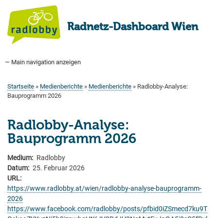
Direkt
zum
Radnetz-Dashboard Wien
Inhalt
— Main navigation anzeigen
Main
navigation
Startseite
Bauprogramm
Aktuell Geplant
Weitere Bauprojekte
Hauptradverkehrsnetz
Bezirke
Medienberichte
Tags
Über uns
Startseite
Medienberichte
Medienberichte
Radlobby-Analyse:
Pfadnavigation
Bauprogramm 2026
Radlobby-Analyse:
Bauprogramm 2026
Medium
Radlobby
Datum
25. Februar 2026
URL
https://www.radlobby.at/wien/radlobby-analyse-bauprogramm-
2026
https://www.facebook.com/radlobby/posts/pfbid0iZSmecd7ku9T