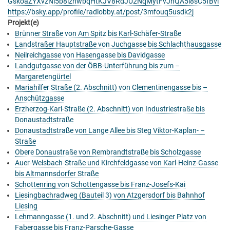
GskoaZYXvzNi5b8iznwbqHtKJV8RdJU2NqMytFvJnQA5i8sC5fBvl
https://bsky.app/profile/radlobby.at/post/3mfouq5usdk2j
Projekt(e)
Brünner Straße von Am Spitz bis Karl-Schäfer-Straße
Landstraßer Hauptstraße von Juchgasse bis Schlachthausgasse
Neilreichgasse von Hasengasse bis Davidgasse
Landgutgasse von der ÖBB-Unterführung bis zum –
Margaretengürtel
Mariahilfer Straße (2. Abschnitt) von Clementinengasse bis –
Anschützgasse
Erzherzog-Karl-Straße (2. Abschnitt) von Industriestraße bis
Donaustadtstraße
Donaustadtstraße von Lange Allee bis Steg Viktor-Kaplan- –
Straße
Obere Donaustraße von Rembrandtstraße bis Scholzgasse
Auer-Welsbach-Straße und Kirchfeldgasse von Karl-Heinz-Gasse
bis Altmannsdorfer Straße
Schottenring von Schottengasse bis Franz-Josefs-Kai
Liesingbachradweg (Bauteil 3) von Atzgersdorf bis Bahnhof
Liesing
Lehmanngasse (1. und 2. Abschnitt) und Liesinger Platz von
Fabergasse bis Franz-Parsche-Gasse