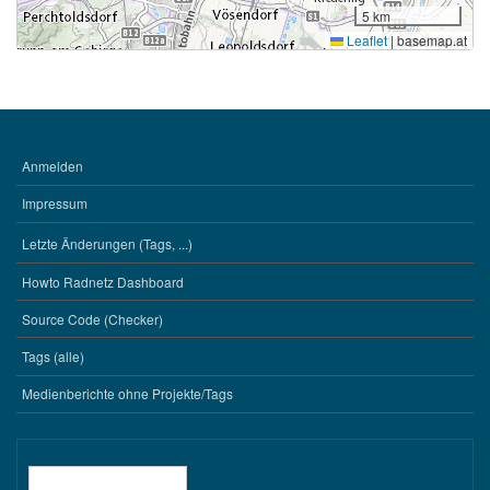
5 km
Leaflet
|
basemap.at
Anmelden
BENUTZERMENÜ
Impressum
Letzte Änderungen (Tags, ...)
WERKZEUGE
Howto Radnetz Dashboard
Source Code (Checker)
Tags (alle)
Medienberichte ohne Projekte/Tags
Suche