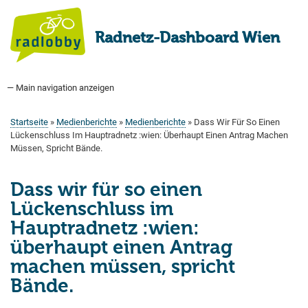
Direkt
zum
Radnetz-Dashboard Wien
Inhalt
— Main navigation anzeigen
Main
navigation
Startseite
Bauprogramm
Aktuell Geplant
Weitere Bauprojekte
Hauptradverkehrsnetz
Bezirke
Medienberichte
Tags
Über uns
Startseite
Medienberichte
Medienberichte
Dass Wir Für So Einen
Pfadnavigation
Lückenschluss Im Hauptradnetz :wien: Überhaupt Einen Antrag Machen
Müssen, Spricht Bände.
Dass wir für so einen
Lückenschluss im
Hauptradnetz :wien:
überhaupt einen Antrag
machen müssen, spricht
Bände.