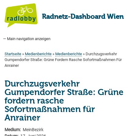
Direkt
zum
Radnetz-Dashboard Wien
Inhalt
— Main navigation anzeigen
Main
navigation
Startseite
Bauprogramm
Aktuell Geplant
Weitere Bauprojekte
Hauptradverkehrsnetz
Bezirke
Medienberichte
Tags
Über uns
Startseite
Medienberichte
Medienberichte
Durchzugsverkehr
Pfadnavigation
Gumpendorfer Straße: Grüne Fordern Rasche Sofortmaßnahmen Für
Anrainer
Durchzugsverkehr
Gumpendorfer Straße: Grüne
fordern rasche
Sofortmaßnahmen für
Anrainer
Medium
MeinBezirk