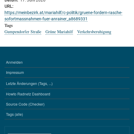
Datum
17. Juni 2026
URL
https://meinbezirk.at/mariahilf/c-politik/gruene-fordern-rasche-
sofortmassnahmen-fuer-anrainer_a8689331
Tags
Gumpendorfer Straße
Grüne Mariahilf
Verkehrsberuhigung
Anmelden
BENUTZERMENÜ
Impressum
Letzte Änderungen (Tags, ...)
WERKZEUGE
Howto Radnetz Dashboard
Source Code (Checker)
Tags (alle)