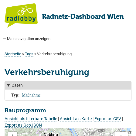
Direkt
zum
Radnetz-Dashboard Wien
Inhalt
— Main navigation anzeigen
Main
navigation
Startseite
Bauprogramm
Aktuell Geplant
Weitere Bauprojekte
Hauptradverkehrsnetz
Bezirke
Medienberichte
Tags
Über uns
Startseite
Tags
Verkehrsberuhigung
Pfadnavigation
Verkehrsberuhigung
Daten
Typ
Maßnahme
Bauprogramm
Ansicht als filterbare Tabelle
|
Ansicht als Karte
|
Export as CSV
|
Export as GeoJSON