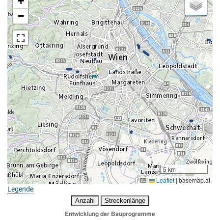
+
−
5 km
Leaflet
|
basemap.at
Legende