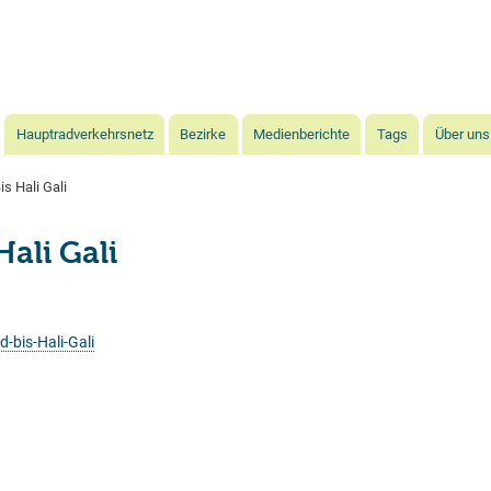
Direkt
zum
Inhalt
Hauptradverkehrsnetz
Bezirke
Medienberichte
Tags
Über uns
s Hali Gali
ali Gali
bis-Hali-Gali