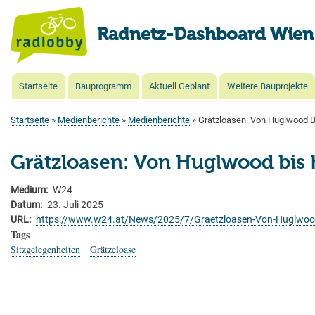
Radnetz-Dashboard Wien
Startseite
Bauprogramm
Aktuell Geplant
Weitere Bauprojekte
Main
navigation
Startseite
Medienberichte
Medienberichte
Grätzloasen: Von Huglwood Bi
Pfadnavigation
Grätzloasen: Von Huglwood bis H
Medium
W24
Datum
23. Juli 2025
URL
https://www.w24.at/News/2025/7/Graetzloasen-Von-Huglwood-
Tags
Sitzgelegenheiten
Grätzeloase