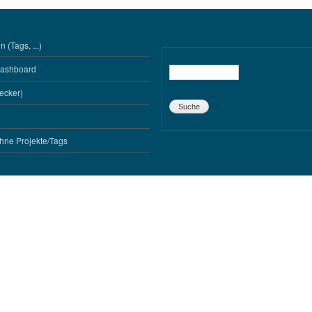
 (Tags, ...)
Dashboard
Suche
ecker)
hne Projekte/Tags