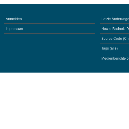
Anmelden
Letzte Änderungen
BENUTZERMENÜ
WERKZEUGE
Impressum
Howto Radnetz 
Source Code (Ch
Tags (alle)
Medienberichte o