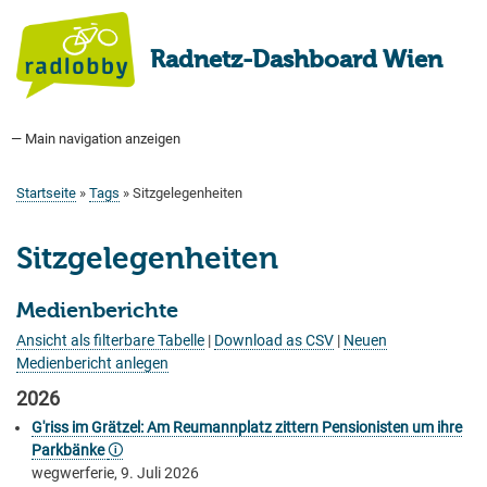
Direkt
zum
Radnetz-Dashboard Wien
Inhalt
— Main navigation anzeigen
Main
navigation
Startseite
Bauprogramm
Aktuell Geplant
Weitere Bauprojekte
Hauptradverkehrsnetz
Bezirke
Medienberichte
Tags
Über uns
Startseite
Tags
Sitzgelegenheiten
Pfadnavigation
Sitzgelegenheiten
Medienberichte
Ansicht als filterbare Tabelle
|
Download as CSV
|
Neuen
Medienbericht anlegen
2026
G'riss im Grätzel: Am Reumannplatz zittern Pensionisten um ihre
Parkbänke
🛈
wegwerferie, 9. Juli 2026