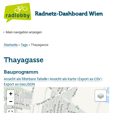
Direkt
zum
Radnetz-Dashboard Wien
Inhalt
— Main navigation anzeigen
Main
navigation
Startseite
Bauprogramm
Aktuell Geplant
Weitere Bauprojekte
Hauptradverkehrsnetz
Bezirke
Medienberichte
Tags
Über uns
Startseite
Tags
Thayagasse
Pfadnavigation
Thayagasse
Bauprogramm
Ansicht als filterbare Tabelle
|
Ansicht als Karte
|
Export as CSV
|
Export as GeoJSON
+
−