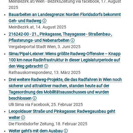
MeinBezirk.at/Wien - BezirksZeitung via facebook, 17. August
2025
Bauarbeiten an Landesgrenze: Norden Floridsdorfs bekommt
Geh- und Radweg
🛈
MeinBezirk.at, 14. August 2025
216242-00 - 21., Pinkagasse, Thayagasse - Straßenbau-,
Pflasterungs- und Nebenarbeiten
🛈
Vergabeportal Stadt Wien, 3. Juni 2025
Sima/Pipal-Leixner: Wiens größte Radweg-Offensive – Knapp
100 km neue Radinfrastruktur in dieser Legislaturperiode auf
den Weg gebracht!
🛈
Rathauskorrespondenz, 13. März 2025
Drei weitere Radweg-Projekte, die das Radfahren in Wien noch
sicherer und attraktiver machen, standen heute auf der
Tagesordnung des Mobilitätsausschusses und wurden
beschlossen
🛈
Ulli Sima via Facebook, 25. Februar 2025
Leopoldauer Straße und Pinkagasse: Radwegausbau geht
weiter
🛈
Die Floridsdorfer Zeitung, 18. Februar 2025
Weiter geht's mit dem Ausbau
🛈