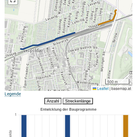
500 m
Leaflet
|
basemap.at
Legende