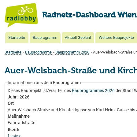
Radnetz-Dashboard Wien
Startseite
Bauprogramm
Aktuell Geplant
Weitere Bauprojekte
Main
navigation
Startseite
Bauprogramme
Bauprogramm 2026
Auer-Welsbach-Straße und
Pfadnavigation
Auer-Welsbach-Straße und Kirch
Informationen aus dem Bauprogramm
Dieses Bauprojekt ist/war Teil des
Bauprogrammes 2026
der Stadt W
Jahr
2026
Ort
Auer-Welsbach-Straße und Kirchfeldgasse von Karl-Heinz-Gasse bis
Maßnahme
Fahrradstraße
Bezirk
Liesing