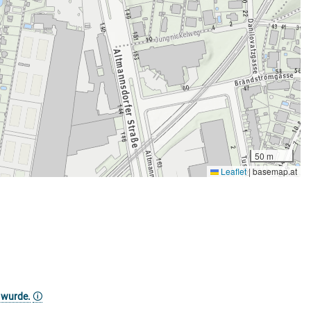
50 m
Leaflet
|
basemap.at
 wurde.
🛈