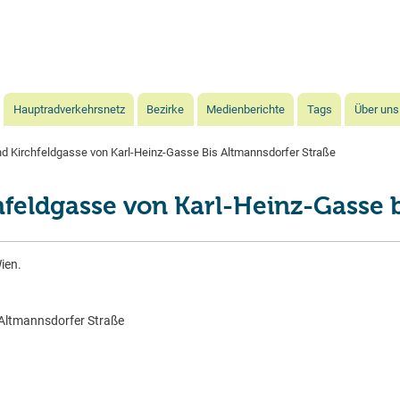
Direkt
zum
Inhalt
Hauptradverkehrsnetz
Bezirke
Medienberichte
Tags
Über uns
 Kirchfeldgasse von Karl-Heinz-Gasse Bis Altmannsdorfer Straße
feldgasse von Karl-Heinz-Gasse b
ien.
 Altmannsdorfer Straße