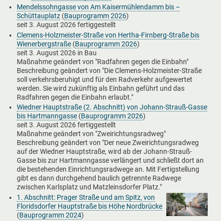
Mendelssohngasse von Am Kaisermühlendamm bis –
Schüttauplatz
(
Bauprogramm 2026
)
seit
3. August 2026
fertiggestellt
Clemens-Holzmeister-Straße von Hertha-Firnberg-Straße bis
Wienerbergstraße
(
Bauprogramm 2026
)
seit
3. August 2026
in Bau
Maßnahme geändert von "Radfahren gegen die Einbahn"
Beschreibung geändert von "Die Clemens-Holzmeister-Straße
soll verkehrsberuhigt und für den Radverkehr aufgewertet
werden. Sie wird zukünftig als Einbahn geführt und das
Radfahren gegen die Einbahn erlaubt."
Wiedner Hauptstraße (2. Abschnitt) von Johann-Strauß-Gasse
bis Hartmanngasse
(
Bauprogramm 2026
)
seit
3. August 2026
fertiggestellt
Maßnahme geändert von "Zweirichtungsradweg"
Beschreibung geändert von "Der neue Zweirichtungsradweg
auf der Wiedner Hauptstraße, wird ab der Johann-Strauß-
Gasse bis zur Hartmanngasse verlängert und schließt dort an
die bestehenden Einrichtungsradwege an. Mit Fertigstellung
gibt es dann durchgehend baulich getrennte Radwege
zwischen Karlsplatz und Matzleinsdorfer Platz."
1. Abschnitt: Prager Straße und am Spitz, von
Floridsdorfer Hauptstraße bis Höhe Nordbrücke
(
Bauprogramm 2024
)