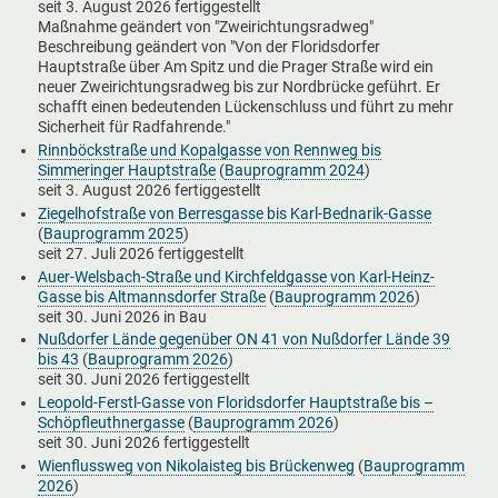
seit
3. August 2026
fertiggestellt
Maßnahme geändert von "Zweirichtungsradweg"
Beschreibung geändert von "Von der Floridsdorfer
Hauptstraße über Am Spitz und die Prager Straße wird ein
neuer Zweirichtungsradweg bis zur Nordbrücke geführt. Er
schafft einen bedeutenden Lückenschluss und führt zu mehr
Sicherheit für Radfahrende."
Rinnböckstraße und Kopalgasse von Rennweg bis
Simmeringer Hauptstraße
(
Bauprogramm 2024
)
seit
3. August 2026
fertiggestellt
Ziegelhofstraße von Berresgasse bis Karl-Bednarik-Gasse
(
Bauprogramm 2025
)
seit
27. Juli 2026
fertiggestellt
Auer-Welsbach-Straße und Kirchfeldgasse von Karl-Heinz-
Gasse bis Altmannsdorfer Straße
(
Bauprogramm 2026
)
seit
30. Juni 2026
in Bau
Nußdorfer Lände gegenüber ON 41 von Nußdorfer Lände 39
bis 43
(
Bauprogramm 2026
)
seit
30. Juni 2026
fertiggestellt
Leopold-Ferstl-Gasse von Floridsdorfer Hauptstraße bis –
Schöpfleuthnergasse
(
Bauprogramm 2026
)
seit
30. Juni 2026
fertiggestellt
Wienflussweg von Nikolaisteg bis Brückenweg
(
Bauprogramm
2026
)