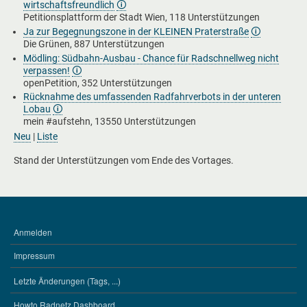
wirtschaftsfreundlich
🛈
Petitionsplattform der Stadt Wien, 118 Unterstützungen
Ja zur Begegnungszone in der KLEINEN Praterstraße
🛈
Die Grünen, 887 Unterstützungen
Mödling: Südbahn-Ausbau - Chance für Radschnellweg nicht
verpassen!
🛈
openPetition, 352 Unterstützungen
Rücknahme des umfassenden Radfahrverbots in der unteren
Lobau
🛈
mein #aufstehn, 13550 Unterstützungen
Neu
|
Liste
Stand der Unterstützungen vom Ende des Vortages.
Anmelden
BENUTZERMENÜ
Impressum
Letzte Änderungen (Tags, ...)
WERKZEUGE
Howto Radnetz Dashboard