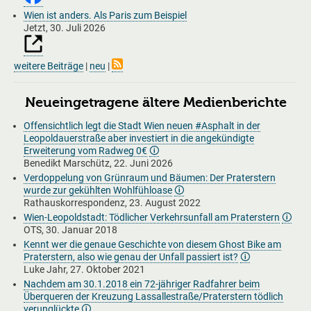
Wien ist anders. Als Paris zum Beispiel
Jetzt,
30. Juli 2026
weitere Beiträge
|
neu
|
Neueingetragene ältere Medienberichte
Offensichtlich legt die Stadt Wien neuen #Asphalt in der
Leopoldauerstraße aber investiert in die angekündigte
Erweiterung vom Radweg 0€
🛈
Benedikt Marschütz, 22. Juni 2026
Verdoppelung von Grünraum und Bäumen: Der Praterstern
wurde zur gekühlten Wohlfühloase
🛈
Rathauskorrespondenz, 23. August 2022
Wien-Leopoldstadt: Tödlicher Verkehrsunfall am Praterstern
🛈
OTS, 30. Januar 2018
Kennt wer die genaue Geschichte von diesem Ghost Bike am
Praterstern, also wie genau der Unfall passiert ist?
🛈
Luke Jahr, 27. Oktober 2021
Nachdem am 30.1.2018 ein 72-jähriger Radfahrer beim
Überqueren der Kreuzung Lassallestraße/Praterstern tödlich
verunglückte
🛈