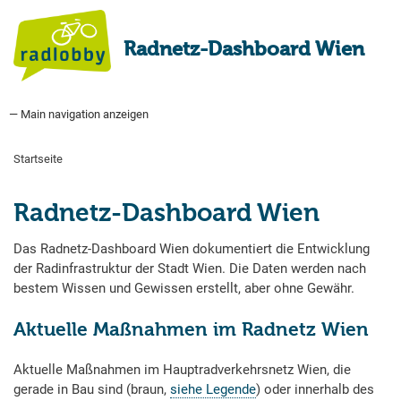
Direkt
zum
Radnetz-Dashboard Wien
Inhalt
— Main navigation anzeigen
Main
navigation
Startseite
Bauprogramm
Aktuell Geplant
Weitere Bauprojekte
Hauptradverkehrsnetz
Bezirke
Medienberichte
Tags
Über uns
Startseite
Pfadnavigation
Radnetz-Dashboard Wien
Das Radnetz-Dashboard Wien dokumentiert die Entwicklung
der Radinfrastruktur der Stadt Wien. Die Daten werden nach
bestem Wissen und Gewissen erstellt, aber ohne Gewähr.
Aktuelle Maßnahmen im Radnetz Wien
Aktuelle Maßnahmen im Hauptradverkehrsnetz Wien, die
gerade in Bau sind (braun,
siehe Legende
) oder innerhalb des