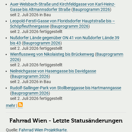
Auer-Welsbach-Straße und Kirchfeldgasse von Karl-Heinz-
Gasse bis Altmannsdorfer Straße
(
Bauprogramm 2026
)
seit
2. Juli 2026
in Bau
Leopold-Ferstl-Gasse von Floridsdorfer Hauptstraße bis –
Schöpfleuthnergasse
(
Bauprogramm 2026
)
seit
2. Juli 2026
fertiggestellt
Nußdorfer Lände gegenüber ON 41 von Nußdorfer Lände 39
bis 43
(
Bauprogramm 2026
)
seit
2. Juli 2026
fertiggestellt
Wienflussweg von Nikolaisteg bis Brückenweg
(
Bauprogramm
2026
)
seit
2. Juli 2026
fertiggestellt
Neilreichgasse von Hasengasse bis Davidgasse
(
Bauprogramm 2026
)
seit
2. Juli 2026
in Bau
Rudolf-Sallinger-Park von Stollberggasse bis Hartmanngasse
(
Bauprogramm 2026
)
seit
2. Juli 2026
fertiggestellt
mehr
|
Fahrrad Wien - Letzte Statusänderungen
Quelle:
Fahrrad Wien Projektkarte
.